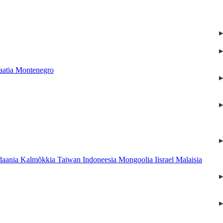
aatia
Montenegro
daania
Kalmõkkia
Taiwan
Indoneesia
Mongoolia
Iisrael
Malaisia