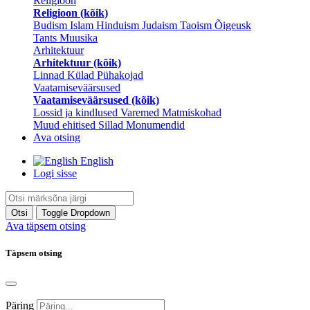
Religioon
Religioon (kõik)
Budism
Islam
Hinduism
Judaism
Taoism
Õigeusk
Tants
Muusika
Arhitektuur
Arhitektuur (kõik)
Linnad
Külad
Pühakojad
Vaatamiseväärsused
Vaatamiseväärsused (kõik)
Lossid ja kindlused
Varemed
Matmiskohad
Muud ehitised
Sillad
Monumendid
Ava otsing
English
Logi sisse
Otsi
Toggle Dropdown
Ava täpsem otsing
Täpsem otsing
Päring