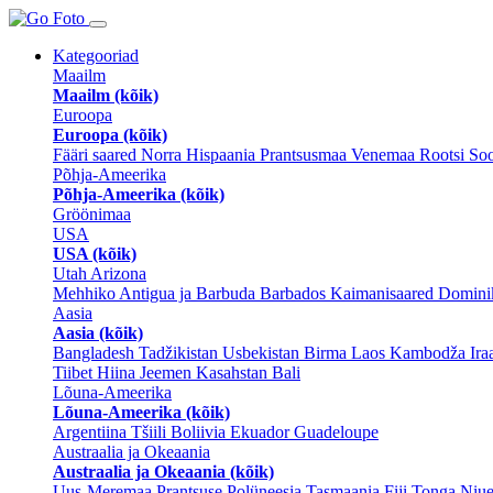
Kategooriad
Maailm
Maailm (kõik)
Euroopa
Euroopa (kõik)
Fääri saared
Norra
Hispaania
Prantsusmaa
Venemaa
Rootsi
So
Põhja-Ameerika
Põhja-Ameerika (kõik)
Gröönimaa
USA
USA (kõik)
Utah
Arizona
Mehhiko
Antigua ja Barbuda
Barbados
Kaimanisaared
Dominik
Aasia
Aasia (kõik)
Bangladesh
Tadžikistan
Usbekistan
Birma
Laos
Kambodža
Ir
Tiibet
Hiina
Jeemen
Kasahstan
Bali
Lõuna-Ameerika
Lõuna-Ameerika (kõik)
Argentiina
Tšiili
Boliivia
Ekuador
Guadeloupe
Austraalia ja Okeaania
Austraalia ja Okeaania (kõik)
Uus-Meremaa
Prantsuse Polüneesia
Tasmaania
Fiji
Tonga
Niu