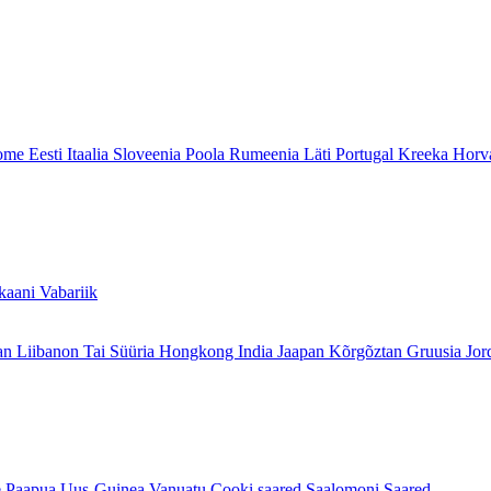
ome
Eesti
Itaalia
Sloveenia
Poola
Rumeenia
Läti
Portugal
Kreeka
Horv
aani Vabariik
aan
Liibanon
Tai
Süüria
Hongkong
India
Jaapan
Kõrgõztan
Gruusia
Jor
e
Paapua Uus-Guinea
Vanuatu
Cooki saared
Saalomoni Saared