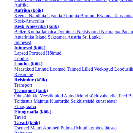
Aafrika
Aafrika (kõik)
Keenia
Namiibia
Uganda
Etioopia
Burundi
Rwanda
Tansaani
Kesk-Ameerika
Kesk-Ameerika (kõik)
Belize
Kuuba
Jamaica
Dominica
Neitsisaared
Nicaragua
Pana
Antarktika
Island
Saksamaa
Austria
Sri Lanka
Inimesed
Inimesed (kõik)
Lapsed
Portreed
Hõimud
Loodus
Loodus (kõik)
Maastikud
Linnud
Loomad
Taimed
Lilled
Veekogud
Loodusli
Reisimine
Reisimine (kõik)
Transport
Transport (kõik)
Õhusõidukid
Veesõidukid
Autod
Muud sõiduvahendid
Teed
Bu
Toitlustus
Majutus
Kuurordid
Seiklusreisid
kunst
teater
Etnograafia
Etnograafia (kõik)
Tavad
Tavad (kõik)
Esemed
Matmiskombed
Pulmad
Muud kombetalitused