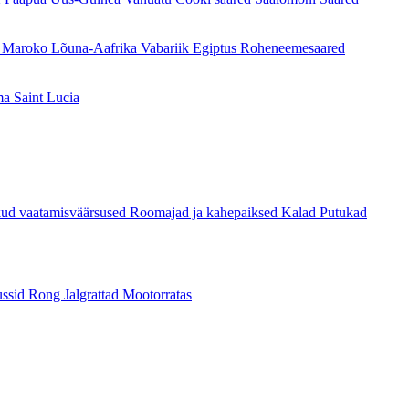
a
Maroko
Lõuna-Aafrika Vabariik
Egiptus
Roheneemesaared
ma
Saint Lucia
kud vaatamisväärsused
Roomajad ja kahepaiksed
Kalad
Putukad
ssid
Rong
Jalgrattad
Mootorratas