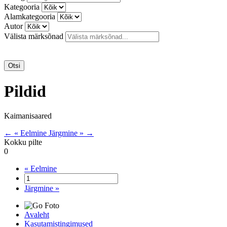
Kategooria
Alamkategooria
Autor
Välista märksõnad
Otsi
Pildid
Kaimanisaared
← « Eelmine
Järgmine » →
Kokku pilte
0
« Eelmine
Järgmine »
Avaleht
Kasutamistingimused